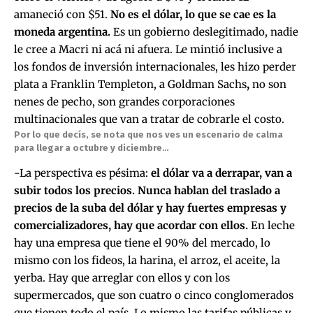
amaneció con $51.
No es el dólar, lo que se cae es la
moneda argentina.
Es un gobierno deslegitimado, nadie
le cree a Macri ni acá ni afuera. Le mintió inclusive a
los fondos de inversión internacionales, les hizo perder
plata a Franklin Templeton, a Goldman Sachs
,
no son
nenes de pecho, son grandes corporaciones
multinacionales que van a tratar de cobrarle el costo.
Por lo que decís, se nota que nos ves un escenario de calma
para llegar a octubre y diciembre…
-La perspectiva es pésima:
el dólar va a derrapar, van a
subir todos los precios. Nunca hablan del traslado a
precios de la suba del dólar y hay fuertes empresas y
comercializadores, hay que acordar con ellos.
En leche
hay una empresa que tiene el 90% del mercado, lo
mismo con los fideos, la harina, el arroz, el aceite, la
yerba. Hay que arreglar con ellos y con los
supermercados, que son cuatro o cinco conglomerados
que tienen todo el país. Lo mismo las tarifas públicas y