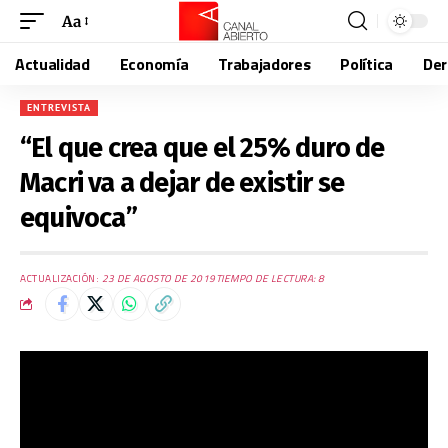
Aa
Actualidad
Economía
Trabajadores
Política
De
ENTREVISTA
“El que crea que el 25% duro de
Macri va a dejar de existir se
equivoca”
ACTUALIZACIÓN:
23 DE AGOSTO DE 2019
TIEMPO DE LECTURA: 8