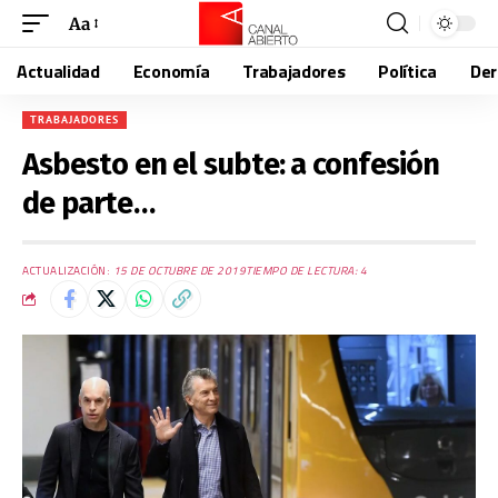
Aa
Actualidad
Economía
Trabajadores
Política
De
TRABAJADORES
Asbesto en el subte: a confesión
de parte…
ACTUALIZACIÓN:
15 DE OCTUBRE DE 2019
TIEMPO DE LECTURA: 4