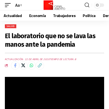
Aa
Actualidad
Economía
Trabajadores
Política
De
SALUD
El laboratorio que no se lava las
manos ante la pandemia
ACTUALIZACIÓN:
22 DE ABRIL DE 2020
TIEMPO DE LECTURA: 8