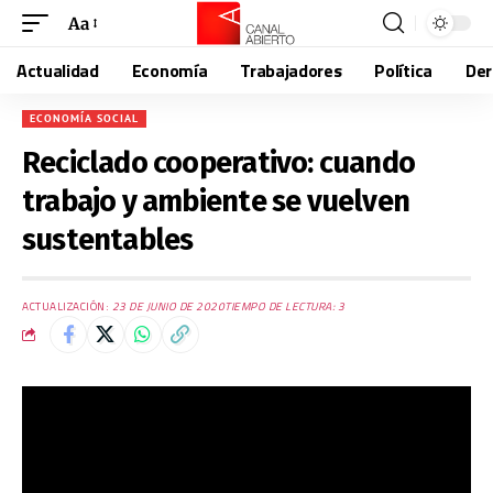
Aa
Actualidad
Economía
Trabajadores
Política
De
ECONOMÍA SOCIAL
Reciclado cooperativo: cuando
trabajo y ambiente se vuelven
sustentables
ACTUALIZACIÓN:
23 DE JUNIO DE 2020
TIEMPO DE LECTURA: 3