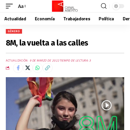
Aa
Actualidad
Economía
Trabajadores
Política
De
GÉNERO
8M, la vuelta a las calles
ACTUALIZACIÓN:
9 DE MARZO DE 2022
TIEMPO DE LECTURA: 3