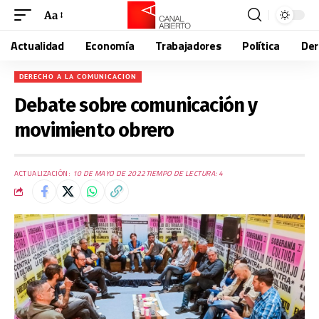
Aa
Actualidad
Economía
Trabajadores
Política
De
DERECHO A LA COMUNICACION
Debate sobre comunicación y
movimiento obrero
ACTUALIZACIÓN:
10 DE MAYO DE 2022
TIEMPO DE LECTURA: 4