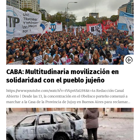
CABA: Multitudinaria movilización en
solidaridad con el pueblo jujeño
https://www.youtube.com/watch?v=tV4pr45zL98&t=4s Redacción Canal
Abierto | Desde las 13, la concentración en el Obelisco porteño comenzó a
marchar a la Casa de la Provincia de Jujuy en Buenos Aires para reclamar…