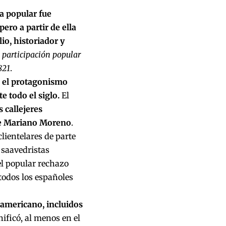
a popular fue
ero a partir de ella
io, historiador y
 participación popular
821
.
o el protagonismo
 todo el siglo.
El
 callejeres
 de Mariano Moreno
.
lientelares de parte
s saavedristas
l popular rechazo
todos los españoles
 americano, incluidos
ificó, al menos en el