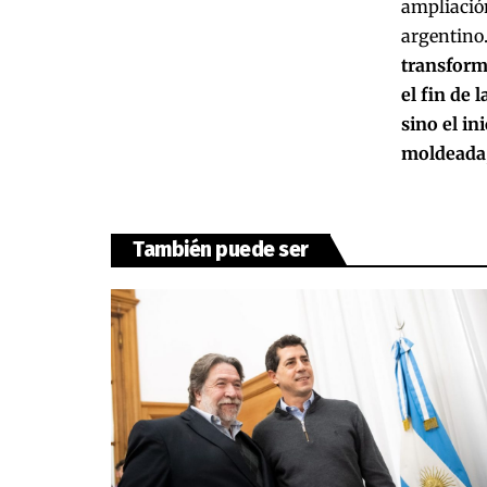
ampliación
argentino.
transform
el fin de 
sino el in
moldeada, 
También puede ser