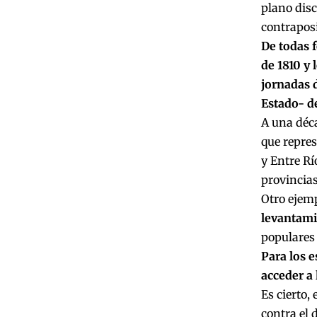
plano disc
contraposi
De todas 
de 1810 y
jornadas d
Estado- d
A una déc
que repres
y Entre Rí
provincias
Otro ejemp
levantami
populares 
Para los e
acceder a 
Es cierto,
contra el 