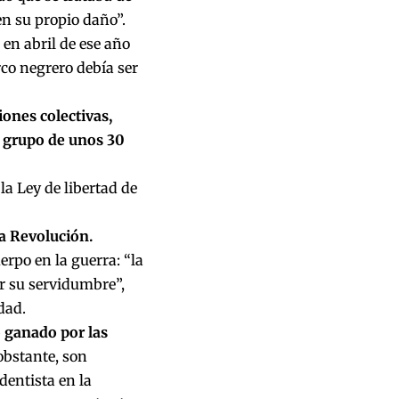
en su propio daño”.
 en abril de ese año
rco negrero debía ser
ones colectivas,
 grupo de unos 30
la Ley de libertad de
la Revolución.
erpo en la guerra: “la
r su servidumbre”,
idad.
o ganado por las
bstante, son
dentista en la