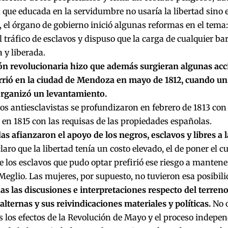
 que educada en la servidumbre no usaría la libertad sino 
o, el órgano de gobierno inició algunas reformas en el tema:
l tráfico de esclavos y dispuso que la carga de cualquier ba
 y liberada.
ión revolucionaria hizo que además surgieran algunas acci
rió en la ciudad de Mendoza en mayo de 1812, cuando un
organizó un levantamiento.
s antiesclavistas se profundizaron en febrero de 1813 con 
y en 1815 con las requisas de las propiedades españolas.
s afianzaron el apoyo de los negros, esclavos y libres a 
aro que la libertad tenía un costo elevado, el de poner el cu
 los esclavos que pudo optar prefirió ese riesgo a mantene
Meglio. Las mujeres, por supuesto, no tuvieron esa posibil
s las discusiones e interpretaciones respecto del terren
alternas y sus reivindicaciones materiales y políticas.
No o
 los efectos de la Revolución de Mayo y el proceso indepen