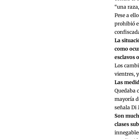
“una raza,
Pese a ell
prohibió e
confiscada
La situac
como ocur
esclavos 
Los cambio
vientres, 
Las medida
Quedaba cl
mayoría de
señala Di 
Son mucha
clases sub
innegables