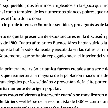
 “bajo pueblo”
, dos términos empleados en la época que in
así como también de los numerosos blancos pobres, que no
s el título don o doña.
 te puede interesar:
Sobre los sentidos y protagonistas de l
erto es que la presencia de estos sectores en la discusión 
s de 1810.
Cuatro años antes Buenos Aires había sufrido la 
quista había sido planeada y ejecutada en las calles, sin in
Sobremonte, que se había replegado hacia el interior del vir
la primera incursión británica
fueron creados una serie d
os
que reunieron a la mayoría de la población masculina de 
eran elegidos por los soldados y provenían de la elite porte
ritariamente de origen popular
.
tos estos volvieron a intervenir cuando se movilizaron a 
de Liniers
—el héroe de la reconquista de 1806— contra un