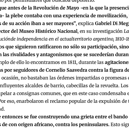
o por peninsulares que buscaba deponerlo.
que antes de la Revolución de Mayo -en la que la presenci
- la plebe contaba con una experiencia de movilización, p
s de su acción iban a ser mayores”
, explica
Gabriel Di Megl
ector del Museo Histórico Nacional
, en su investigación
La
uciónde independencia en el actualterritorio argentino, 1810-1
s que siguieron ratificaron no sólo su participación, sin
 las rivalidades y antagonismos que se sucederían durante
plo de ello lo encontramos en 1811, durante las
agitaciones
s por seguidores de Cornelio Saavedra contra la figura
 ocasión, no bastaban las órdenes impartidas o promesas c
 influyentes alcaldes de barrio, cabecillas de la revuelta. Lo
apelar a consignas comunes, que en este caso condensaba e
Por eso, enarbolaron el reclamo popular de la expulsión de 
ad.
e entonces se fue construyendo una grieta entre el bando
 de con origen africano, contra los peninsulares.
Esto sign