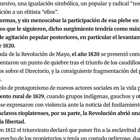
ursivo, una igualación simbólica, un popular y radical “no
ción a un elitista “ellos”.
formas, y sin menoscabar la participación de esa plebe en
 los que le siguieron, dicho surgimiento tendría como má
e agitación popular posteriores, en particular el levanta
e 1820.
ada de la Revolución de Mayo,
el año 1820
se presentó como
entaron un punto de quiebre tras el triunfo de los caudillos
os sobre el Directorio, y la consiguiente fragmentación del 
.
lo de protagonismo de nuevos actores sociales en la vida po
ento rural de 1829
, cuando grupos indígenas, gauchos y ot
se expresaron con violencia ante la noticia del fusilamien
sclavos rioplatenses, por su parte, la Revolución abrió u
la libertad.
 en 1812 el triunvirato declaró que poner fin a la esclavitud 
derecho de los propietarios y tenía un costado peligroso, da