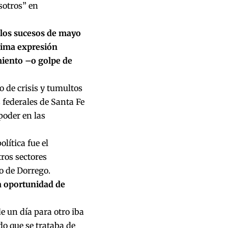
sotros” en
 los sucesos de mayo
xima expresión
miento –o golpe de
 de crisis y tumultos
 federales de Santa Fe
poder en las
lítica fue el
ros sectores
to de Dorrego.
na oportunidad de
de un día para otro iba
do que se trataba de