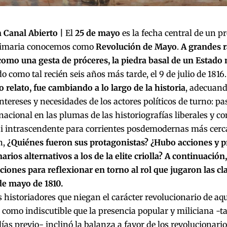
 Canal Abierto |
El
25 de mayo
es la fecha central de un p
rimaria conocemos como
Revolución de Mayo
.
A grandes r
como una gesta de próceres, la piedra basal de un Estado
 como tal recién seis años más tarde, el 9 de julio de 1816
relato, fue cambiando a lo largo de la historia
, adecuand
intereses y necesidades de los actores políticos de turno: pa
nacional en las plumas de las historiografías liberales y c
si intrascendente para corrientes posdemodernas más cerca
n,
¿Quiénes fueron sus protagonistas? ¿Hubo acciones y 
arios alternativos a los de la elite criolla? A continuació
ciones para reflexionar en torno al rol que jugaron las cl
de mayo de 1810.
s historiadores que niegan el carácter revolucionario de a
como indiscutible que la presencia popular y miliciana -t
ías previo- inclinó la balanza a favor de los revolucionarios