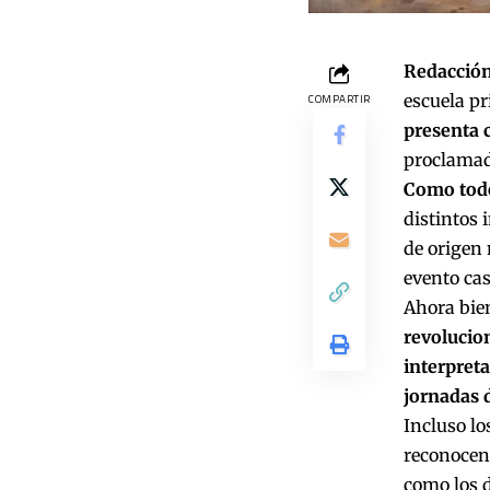
Redacción
escuela p
COMPARTIR
presenta 
proclamado
Como todo 
distintos 
de origen 
evento ca
Ahora bie
revolucion
interpreta
jornadas 
Incluso lo
reconocen 
como los d