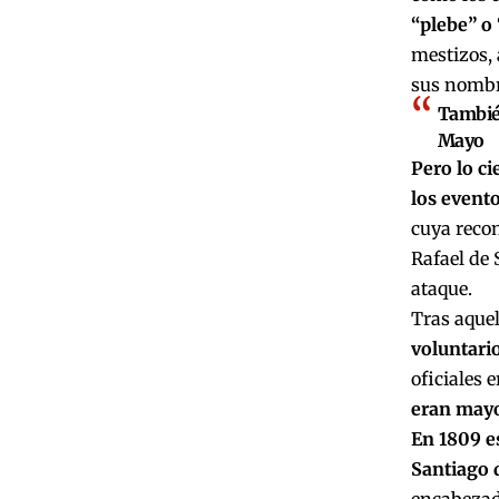
“plebe” o
mestizos, 
sus nombre
También
Mayo
Pero lo ci
los evento
cuya recon
Rafael de 
ataque.
Tras aquel
voluntari
oficiales 
eran mayo
En 1809 es
Santiago 