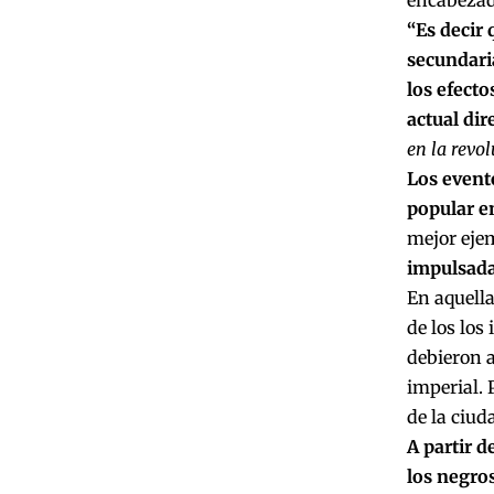
encabezad
“Es decir 
secundaria
los efecto
actual dir
en la revol
Los evento
popular en
mejor ejem
impulsada
En aquella
de los los
debieron 
imperial. 
de la ciud
A partir d
los negros