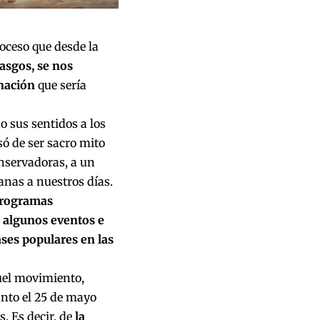
roceso que desde la
asgos, se nos
 nación
que sería
.
o sus sentidos a los
só de ser sacro mito
onservadoras, a un
nas a nuestros días.
programas
n, algunos eventos e
ases populares en las
quel movimiento,
anto el 25 de mayo
. Es decir, de
la