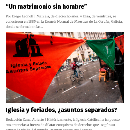
“Un matrimonio sin hombre”
Por Diego Leonoff | Marcela, de dieciocho años, y Elisa, de veintitrés, se
conocieron en 1885 en la Escuela Normal de Maestras de La Coruña, Galicia,
donde se formaban las…
Iglesia y feriados, ¿asuntos separados?
Redacción Canal Abierto | Históricamente, la Iglesia Católica ha impuesto
sus creencias a fuerza de dilatar conquistas de derechos que -según su
retrasada visión del mundo- atentan contra sus dogmas…